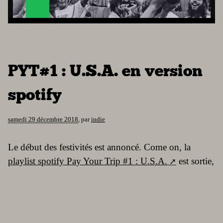
PYT#1 : U.S.A. en version
spotify
samedi 29 décembre 2018
,
par
indie
Le début des festivités est annoncé. Come on, la
playlist spotify Pay Your Trip #1 : U.S.A.
est sortie,