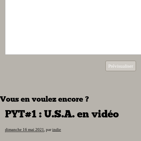
Vous en voulez encore ?
PYT#1 : U.S.A. en vidéo
dimanche 16 mai 2021
,
par
indie