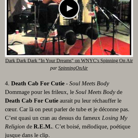
Dark Dark Dark "In Your Dreams" on WNYC's Spinning On Air
par
SpinningOnAir
4.
Death Cab For Cutie
-
Soul Meets Body
Dommage pour les frileux, le
Soul Meets Body
de
Death Cab For Cutie
aurait pu leur réchauffer le
cœur. Car là on peut parler de tube et je déconne pas.
C’est quasi un cran au dessus du fameux
Losing My
Religion
de
R.E.M.
. C’et boisé, mélodique, poétique
jusque dans le clip.