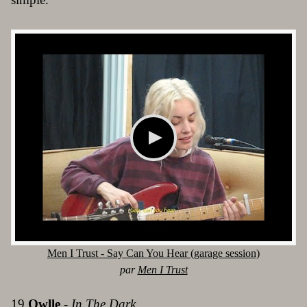
Men I Trust - Say Can You Hear (garage session)
par
Men I Trust
19
Owlle
-
In The Dark