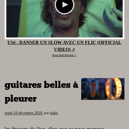
USé - DANSER UN SLOW AVEC UN FLIC (OFFICIAL
VIDEO)
Born Bad Records
guitares belles à
pleurer
jeudi 10 décembre 2020
,
par
indie
les frissons du live, dieu que ça nous manque