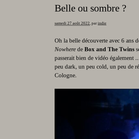
Belle ou sombre ?
samedi 27 août 2022
,
par
indie
Oh la belle découverte avec 6 ans 
Nowhere
de
Box and The Twins
se
passerait bien de vidéo également ..
peu dark, un peu cold, un peu de rév
Cologne.