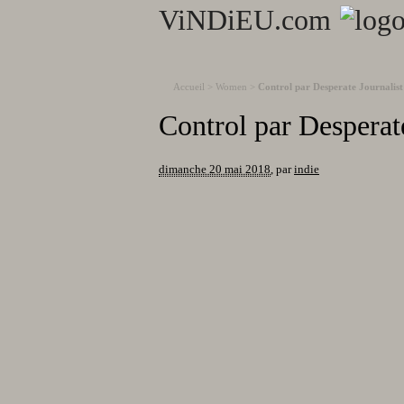
ViNDiEU.com
Accueil
>
Women
>
Control par Desperate Journalist
Control par Desperate
dimanche 20 mai 2018
,
par
indie