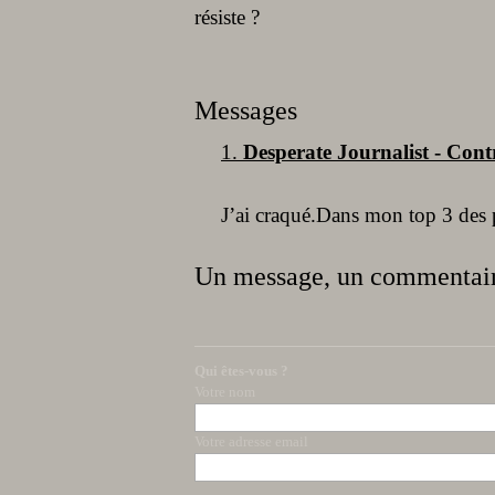
résiste ?
Messages
1.
Desperate Journalist - Cont
J’ai craqué.Dans mon top 3 des 
Un message, un commentair
Qui êtes-vous ?
Votre nom
Votre adresse email